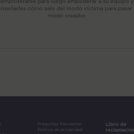
empoderarse para luego empoderar a su equipo y
enseñarles cómo salir del modo víctima para pasar 
modo creador.
:
Libro de
Preguntas frecuentes
reclamacio
Política de privacidad