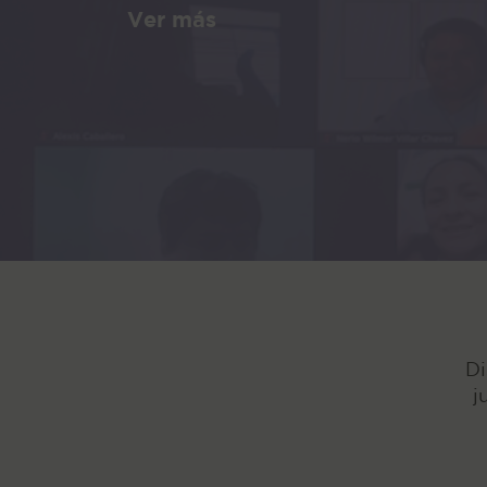
Ver más
Di
j