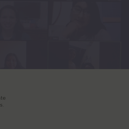
nte
s.