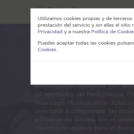
Utilizamos cookies propias y de terceros 
prestación del servicio y sin ellas el si
Privacidad
y a nuestra
Política de Cookie
Puedes aceptar todas las cookies pulsand
Cookies
.
Nuevos Territor
Investigación cualitativa con téc
07 territorios del Perú (Bagua, C
Huancayo, Huancavelica, Juliaca 
orientada a comprender las dinám
y financieras locales, con el obje
insumos necesarios para el dise