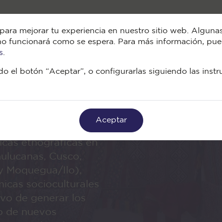
¿Quiénes somo
para mejorar tu experiencia en nuestro sitio web. Algunas
tio no funcionará como se espera. Para más información, p
s
.
o el botón “Aceptar”, o configurarlas siguiendo las inst
ios
Aceptar
nicas etnográficas en
hulucanas, Cusco,
y Moquegua/Ilo),
icas socioculturales
tivo de generar los
ño de nuevos